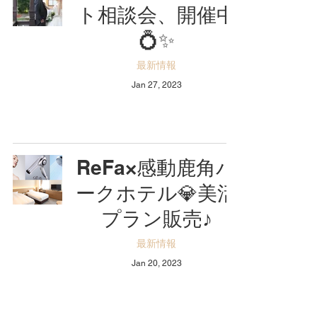
ト相談会、開催中
💍✨
最新情報
Jan 27, 2023
ReFa×感動鹿角パ
ークホテル💎美活
プラン販売♪
最新情報
Jan 20, 2023