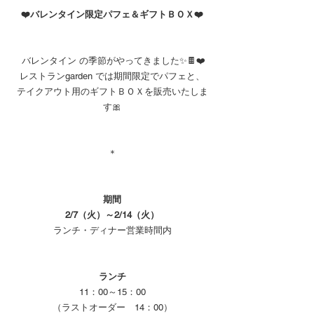
❤️バレンタイン限定パフェ＆ギフトＢＯＸ❤️
 バレンタイン の季節がやってきました✨🍫❤️
レストランgarden では期間限定でパフェと、
テイクアウト用のギフトＢＯＸを販売いたしま
す🎀
＊
期間
2/7（火）～2/14（火）
ランチ・ディナー営業時間内
ランチ
11：00～15：00
（ラストオーダー　14：00）