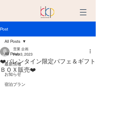
Post
All Posts
営業 企画
All Posts
Feb 3, 2023
❤️バレンタイン限定パフェ＆ギフト
最新情報
ＢＯＸ販売❤️
お知らせ
宿泊プラン