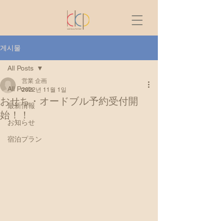
게시물
All Posts
営業 企画
All Posts
2022년 11월 1일
おせち・オードブル予約受付開
最新情報
始！！
お知らせ
宿泊プラン