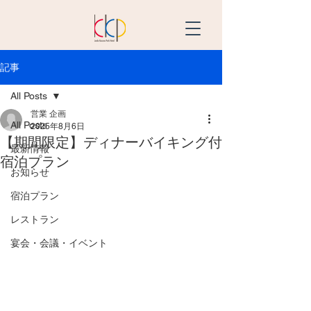
記事
All Posts
営業 企画
All Posts
2025年8月6日
【期間限定】ディナーバイキング付
最新情報
宿泊プラン
お知らせ
宿泊プラン
レストラン
宴会・会議・イベント