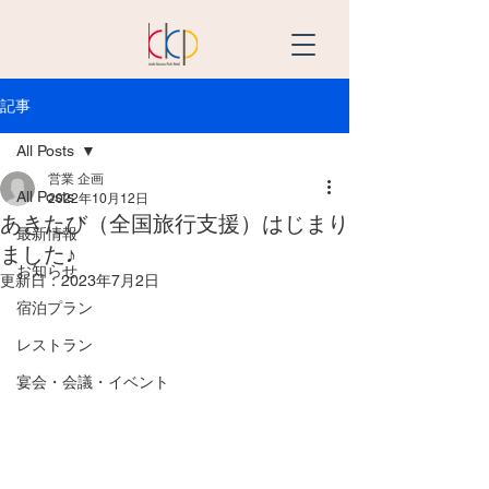
記事
All Posts
営業 企画
All Posts
2022年10月12日
あきたび（全国旅行支援）はじまり
最新情報
ました♪
お知らせ
更新日：
2023年7月2日
宿泊プラン
レストラン
宴会・会議・イベント