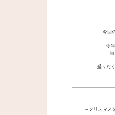
今回
今
当
盛りだ
～クリスマス