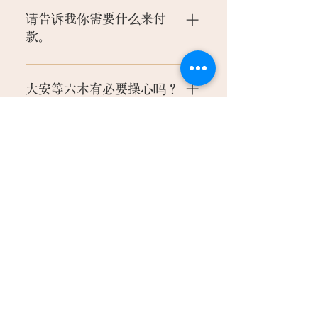
们将交换送货和清酒杯，以加深两
请告诉我你需要什么来付
个家庭之间的联系。
款。
新郎准备送货。对于交货，准备奇
数的物品。 鲣鱼干和海带等祝贺包
大安等六木有必要操心吗？
括带费（付款）和木桶。除此之
外，似乎很多人都得到了一枚戒指
既然是约定，就说大安之晨，智
作为订婚的证明。 新娘会为从新郎
引，首胜好。 最近，有很多双收入
我应该在婚礼前几个月付款
那里收到的交付物品准备收据
家庭，所以越来越多的人在方便的
吗？
（receipt）和交付退货单。 如果您
日子为两个家庭付款，而不用担心
还没有准备好退货，您也可以在库
日期。
从分娩到结婚最好的时间是3到6个
存中准备好它。我们可以交换其他
月，最长的大约1年。
Kazuno的一般付款方式是什
家庭著作。
么？
在酒店和礼堂的场地和餐厅，你似
乎经常在你和你的父母面前进行送
押金是多少？
货，交换清酒杯，赠送戒指等，然
后举行庆祝派对。
没有规定，但大多是100万日元、