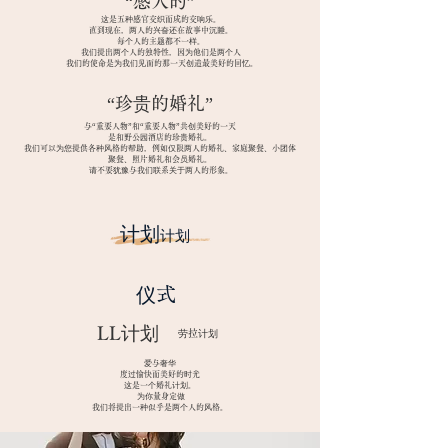
“感人的”
这是五种感官交织而成的交响乐。
直到现在，两人的兴奋还在故事中沉睡。
每个人的主题都不一样。
我们提出两个人的独特性，因为他们是两个人
​
我们的使命是为我们见面的那一天创造最美好的回忆。
“珍贵的婚礼”
与“重要人物”和“重要人物”共创美好的一天
是和野公园酒店的珍贵婚礼。
我们可以为您提供各种风格的帮助，例如仅限两人的婚礼、家庭聚餐、小团体
聚餐、照片婚礼和会员婚礼。
​
请不要犹豫与我们联系关于两人的形象。
​计划
计划
​仪式
​LL计划
​劳拉计划
爱与奢华
度过愉快而美好的时光
这是一个婚礼计划。
​
为你量身定做
我们将提出一种似乎是两个人的风格。