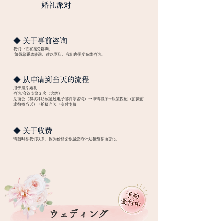
​婚礼派对
​◆ 关于事前咨询
我们一直在接受咨询。
​
如果您距离较远，难以到店，我们也接受在线咨询。
◆ 从申请到当天的流程
用于照片婚礼
咨询/会议次数 2 次（大约）
见面会（初次拜访或通过电子邮件等咨询）→申请程序→服装匹配（拍摄前
或拍摄当天）→拍摄当天→交付专辑
◆ 关于收费
​请随时与我们联系，因为价格会根据您的计划和预算而变化。
ウェディング