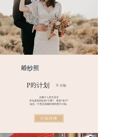
​婚纱照
​P的计划
片
计划
在两个人的生活中
作为重要回忆的“片断”，带着“和平”
​
这是一个度过温暖时刻的照片计划。
计划详情