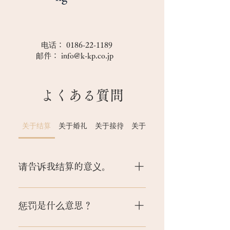
​电话：
0186-22-1189
邮件：
info@k-kp.co.jp
よくある質問
关于结算
关于婚礼
关于接待
关于受邀嘉宾
请告诉我结算的意义。
订婚是订婚仪式。 我们将确认已承
诺结婚的两人将对彼此的遗嘱负
惩罚是什么意思？
责，我们将在双方家中付款。
我们要求您批准您的结婚意向。 我