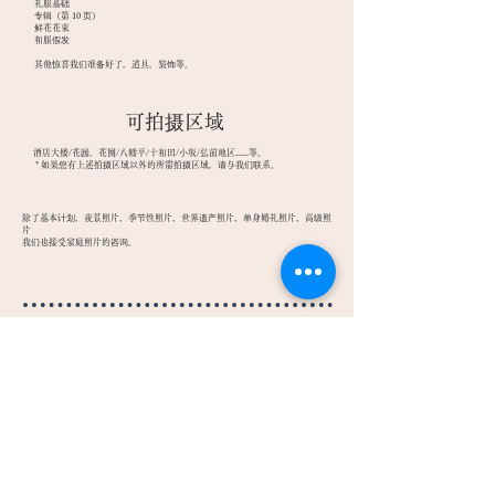
礼服基础
专辑（第 10 页）
鲜花花束
和服假发
其他惊喜
我们准备好了，道具，装饰等。
​可拍摄区域
​
酒店大楼/花园，花圈/八幡平/十和田/小坂/弘前地区......等。
​
* 如果您有上述拍摄区域以外的所需拍摄区域，请与我们联系。
除了基本计划，夜景照片，季节性照片，世界遗产照片，单身婚礼照片，高级照
片
我们也接受家庭照片的咨询。
如需查询，请通过访问、致电、发送电子邮件或使用查询表与我们联
系。
​电话：
0186-22-
1189
邮件：
info@k-kp.co.jp