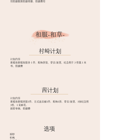
用拍摄数据拍摄相册，拍摄费用
和服-和草-
村崎计划
计划内容
新娘和新娘和服各 1 件、配饰套装、穿衣/发型、纪念照片 3 剪裁 1 本
书、拍摄费
茜计划
计划内容
新娘和新娘西服1件，日式连衣裙1件，配饰1套，穿衣/发型，1张纪念照
3剪，1
束鲜花，
抓拍专辑，拍摄费
选项
面纱
长袍