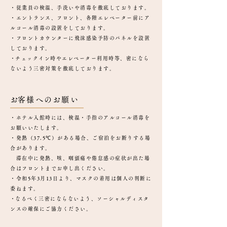
・従業員の検温、手洗いや消毒を徹底しております。
・エントランス、フロント、各階エレベーター前にア
ルコール消毒の設置をしております。
・フロントカウンターに飛沫感染予防のパネルを設置
しております。
​・チェックイン時やエレベーター利用時等、密になら
ないよう三密対策を徹底しております。
​お客様へのお願い
・ホテル入館時には、検温・手指のアルコール消毒を
お願いいたします。
・発熱（37.5℃）がある場合、ご宿泊をお断りする場
合があります。
滞在中に発熱、咳、咽頭痛や倦怠感の症状が出た場
合はフロントまでお申し出ください。
・令和5年3月13日より、マスクの着用は個人の判断に
委ねます。
​・なるべく三密にならないよう、ソーシャルディスタ
ンスの確保にご協力ください。