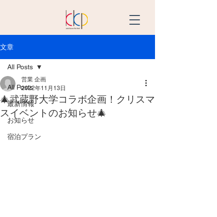
文章
All Posts
営業 企画
All Posts
2022年11月13日
🎄武蔵野大学コラボ企画！クリスマ
最新情報
スイベントのお知らせ🎄
お知らせ
宿泊プラン