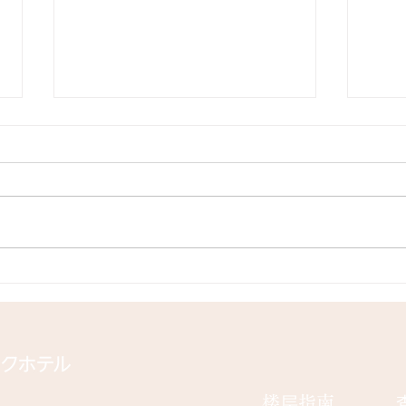
4・5・6月のイベント情報♪
ラン
🍗🍽️
​楼层指南