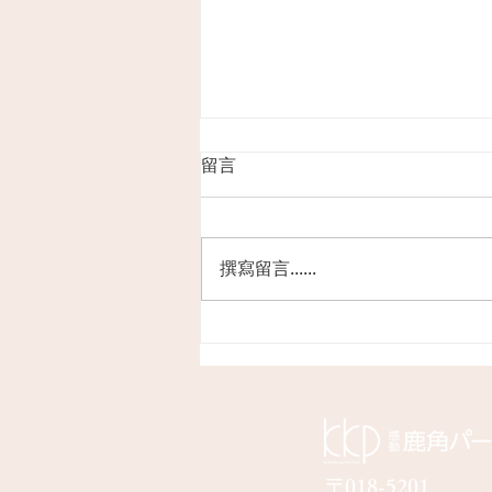
留言
撰寫留言......
2周年、迎えました🎉
〒018-5201