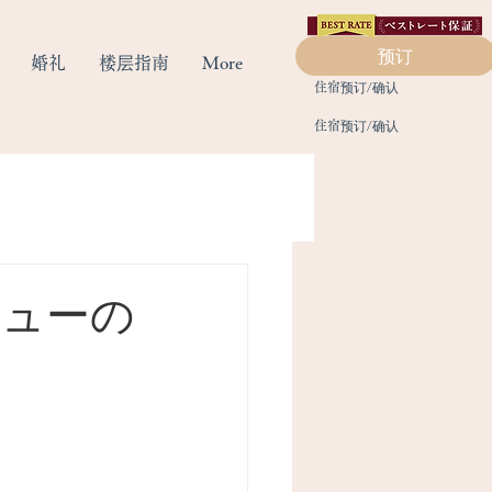
预订
婚礼
楼层指南
More
​住宿预订/确认
​住宿预订/确认
ニューの