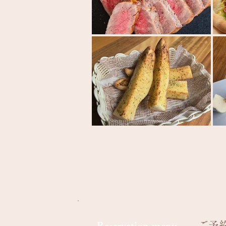
​ご予
​Reservation menu