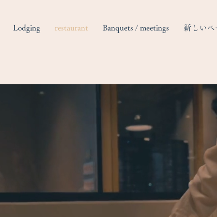
Lodging
restaurant
Banquets / meetings
新しいペ