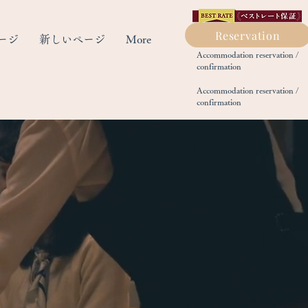
Reservation
ージ
新しいページ
More
​Accommodation reservation /
confirmation
​Accommodation reservation /
confirmation