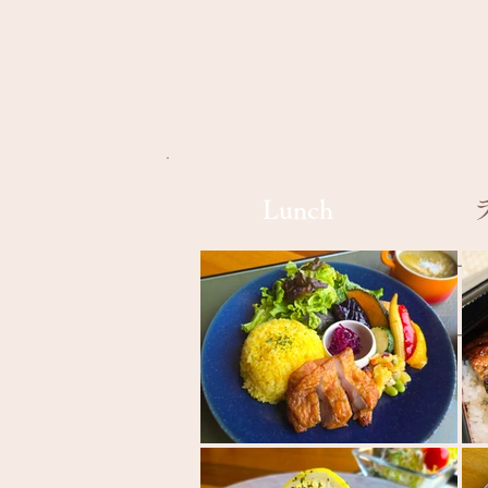
​Lunch
​