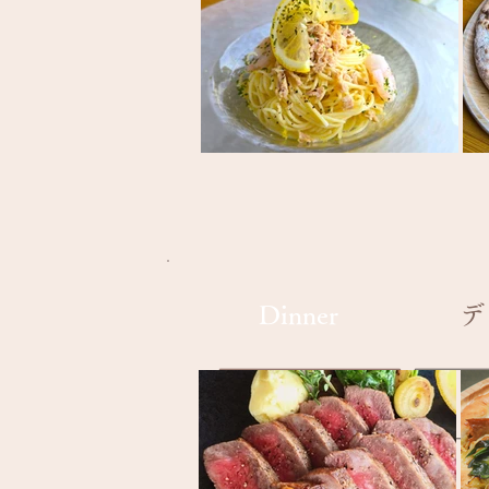
​Dinner
​